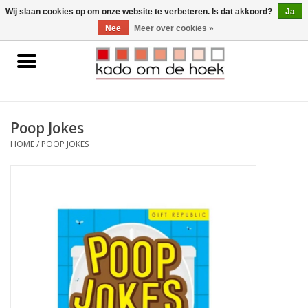
0 Artikelen - €0,00
Wij slaan cookies op om onze website te verbeteren. Is dat akkoord?
Ja
Nee
Meer over cookies »
Home
Accessoires
Poop Jokes
Gadgets
HOME
/
POOP JOKES
Huishoudelijk
Interieur
Kids
Pylones