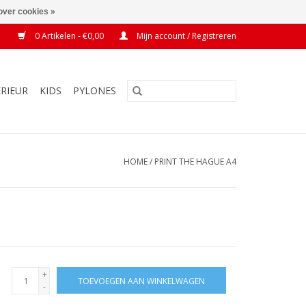
over cookies »
0 Artikelen - €0,00
Mijn account / Registreren
ERIEUR
KIDS
PYLONES
HOME
/
PRINT THE HAGUE A4
+
TOEVOEGEN AAN WINKELWAGEN
-