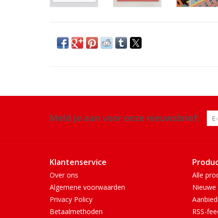
Meld je aan voor onze nieuwsbrief:
Klantenservice
Produ
Over ons
Alle pro
Algemene voorwaarden
Nieuwe 
Privacy Policy
Aanbied
Betaalmethoden
RSS-fee