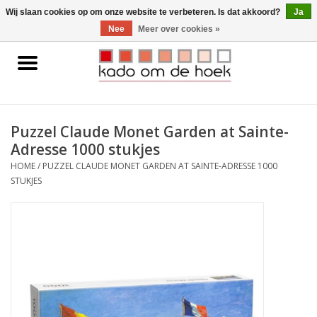
0 Artikelen - €0,00
Wij slaan cookies op om onze website te verbeteren. Is dat akkoord?
Ja
Nee
Meer over cookies »
Home
Accessoires
Puzzel Claude Monet Garden at Sainte-
Adresse 1000 stukjes
Gadgets
HOME
/
PUZZEL CLAUDE MONET GARDEN AT SAINTE-ADRESSE 1000
STUKJES
Huishoudelijk
Interieur
Kids
Pylones