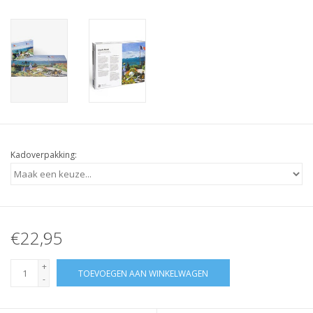
Kadoverpakking:
€22,95
+
TOEVOEGEN AAN WINKELWAGEN
-