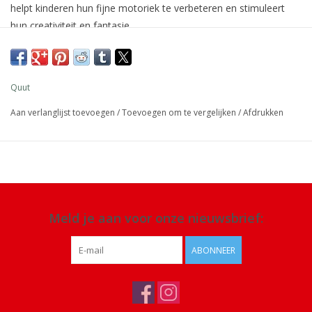
helpt kinderen hun fijne motoriek te verbeteren en stimuleert
hun creativiteit en fantasie.
Afmeting: verpakking 29 x 21 x 3,5 cm
Materiaal:
zacht schuim vrij van BPA, ftalaten en latex
Quut
Details: vanaf 10 maanden, set van 12 stukken,
spoel grondig na
Aan verlanglijst toevoegen
/
Toevoegen om te vergelijken
/
Afdrukken
elk gebruik en plaats op een locatie waar het volledig kan
drogen. Reinig indien nodig met een mild schoonmaakmiddel
Meld je aan voor onze nieuwsbrief:
ABONNEER