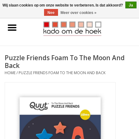
0 Artikelen - €0,00
Wij slaan cookies op om onze website te verbeteren. Is dat akkoord?
Ja
Nee
Meer over cookies »
Home
Accessoires
Puzzle Friends Foam To The Moon And
Back
Gadgets
HOME
/
PUZZLE FRIENDS FOAM TO THE MOON AND BACK
Huishoudelijk
Interieur
Kids
Pylones