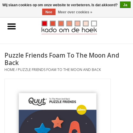
0 Artikelen - €0,00
Wij slaan cookies op om onze website te verbeteren. Is dat akkoord?
Ja
Nee
Meer over cookies »
Home
Accessoires
Puzzle Friends Foam To The Moon And
Back
Gadgets
HOME
/
PUZZLE FRIENDS FOAM TO THE MOON AND BACK
Huishoudelijk
Interieur
Kids
Pylones