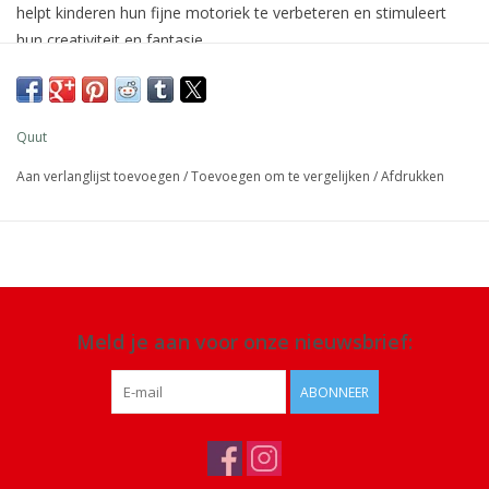
helpt kinderen hun fijne motoriek te verbeteren en stimuleert
hun creativiteit en fantasie.
Afmeting: verpakking 29 x 21 x 3,5 cm
Materiaal:
zacht schuim vrij van BPA, ftalaten en latex
Quut
Details: vanaf 10 maanden, set van 12 stukken,
spoel grondig na
Aan verlanglijst toevoegen
/
Toevoegen om te vergelijken
/
Afdrukken
elk gebruik en plaats op een locatie waar het volledig kan
drogen. Reinig indien nodig met een mild schoonmaakmiddel
Meld je aan voor onze nieuwsbrief:
ABONNEER