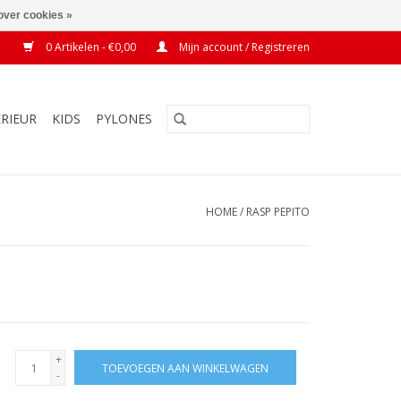
over cookies »
0 Artikelen - €0,00
Mijn account / Registreren
ERIEUR
KIDS
PYLONES
HOME
/
RASP PEPITO
+
TOEVOEGEN AAN WINKELWAGEN
-