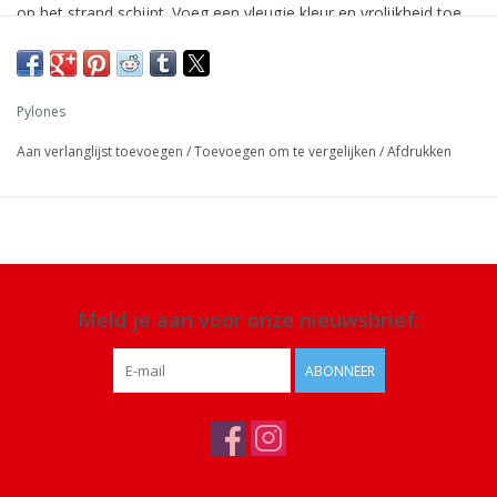
op het strand schijnt. Voeg een vleugje kleur en vrolijkheid toe
aan je garderobe.
Afmeting: 180 x 100 cm
Pylones
Materiaal: viscose
Aan verlanglijst toevoegen
/
Toevoegen om te vergelijken
/
Afdrukken
Details: kan als sarong gedragen worden, machinewas op 30°C
aanbevolen
Meld je aan voor onze nieuwsbrief:
ABONNEER