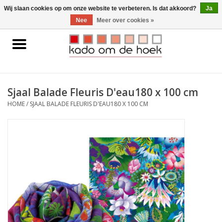
0 Artikelen - €0,00
Wij slaan cookies op om onze website te verbeteren. Is dat akkoord?
Ja
Nee
Meer over cookies »
Home
Accessoires
Sjaal Balade Fleuris D'eau180 x 100 cm
Gadgets
HOME
/
SJAAL BALADE FLEURIS D'EAU180 X 100 CM
Huishoudelijk
Interieur
Kids
Pylones