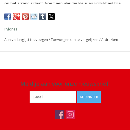
op het strand schijnt. Voeg een vleugje kleur en vrolijkheid toe
aan je garderobe.
Afmeting: 180 x 100 cm
Pylones
Materiaal: viscose
Aan verlanglijst toevoegen
/
Toevoegen om te vergelijken
/
Afdrukken
Details: kan als sarong gedragen worden, machinewas op 30°C
aanbevolen
Meld je aan voor onze nieuwsbrief:
ABONNEER