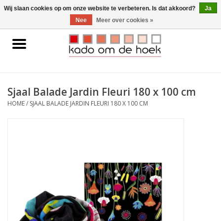
0 Artikelen - €0,00
Wij slaan cookies op om onze website te verbeteren. Is dat akkoord?
Ja
Nee
Meer over cookies »
Home
Accessoires
Sjaal Balade Jardin Fleuri 180 x 100 cm
Gadgets
HOME
/
SJAAL BALADE JARDIN FLEURI 180 X 100 CM
Huishoudelijk
Interieur
Kids
Pylones