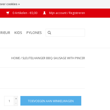
over cookies »
0 Artikelen - €0,00
Mijn account / Registreren
ERIEUR
KIDS
PYLONES
HOME
/
SLEUTELHANGER BBQ-SAUSAGE WITH PINCER
+
TOEVOEGEN AAN WINKELWAGEN
-