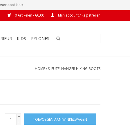
over cookies »
0 Artikelen - €0,00
Mijn account / Registreren
ERIEUR
KIDS
PYLONES
HOME
/
SLEUTELHANGER HIKING BOOTS
+
TOEVOEGEN AAN WINKELWAGEN
-