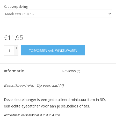
Kadoverpakking:
€11,95
+
TOEVOEGEN AAN WINKELWAGEN
-
Informatie
Reviews
(0)
Beschikbaarheid:
Op voorraad
(4)
Deze sleutelhanger is een gedetailleerd miniatuur item in 3D,
een echte eyecatcher voor aan je sleutelbos of tas.
Afmeting: verpakking 8 x 8 x 4 cm