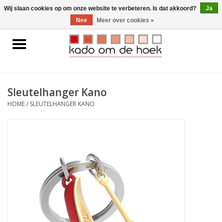
0 Artikelen - €0,00
Wij slaan cookies op om onze website te verbeteren. Is dat akkoord?
Ja
Nee
Meer over cookies »
Home
Accessoires
Sleutelhanger Kano
Gadgets
HOME
/
SLEUTELHANGER KANO
Huishoudelijk
Interieur
Kids
Pylones