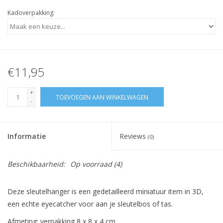
Kadoverpakking:
€11,95
+
TOEVOEGEN AAN WINKELWAGEN
-
Informatie
Reviews
(0)
Beschikbaarheid:
Op voorraad
(4)
Deze sleutelhanger is een gedetailleerd miniatuur item in 3D,
een echte eyecatcher voor aan je sleutelbos of tas.
Afmeting: verpakking 8 x 8 x 4 cm