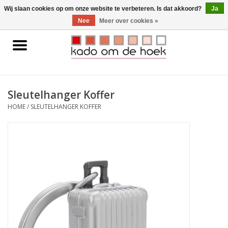
0 Artikelen - €0,00
Wij slaan cookies op om onze website te verbeteren. Is dat akkoord?
Ja
Nee
Meer over cookies »
Home
Accessoires
Sleutelhanger Koffer
Gadgets
HOME
/
SLEUTELHANGER KOFFER
Huishoudelijk
Interieur
Kids
Pylones