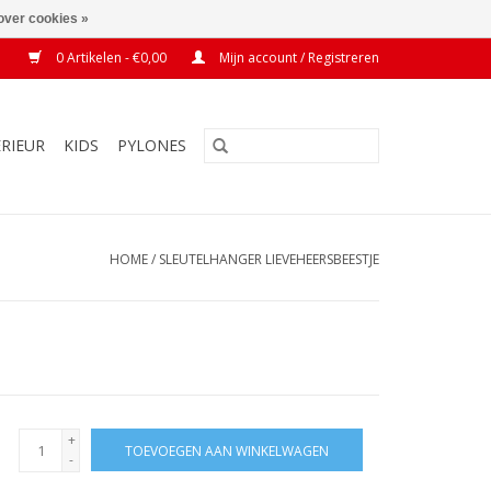
over cookies »
0 Artikelen - €0,00
Mijn account / Registreren
ERIEUR
KIDS
PYLONES
HOME
/
SLEUTELHANGER LIEVEHEERSBEESTJE
+
TOEVOEGEN AAN WINKELWAGEN
-