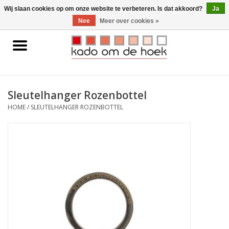
0 Artikelen - €0,00
Wij slaan cookies op om onze website te verbeteren. Is dat akkoord?
Ja
Nee
Meer over cookies »
Home
Accessoires
Sleutelhanger Rozenbottel
Gadgets
HOME
/
SLEUTELHANGER ROZENBOTTEL
Huishoudelijk
Interieur
Kids
Pylones