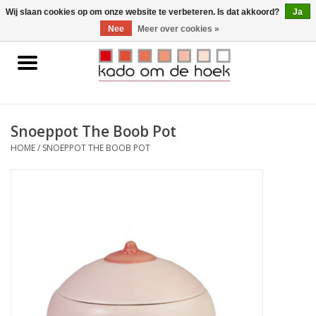
0 Artikelen - €0,00
Wij slaan cookies op om onze website te verbeteren. Is dat akkoord?
Ja
Nee
Meer over cookies »
Home
Accessoires
Snoeppot The Boob Pot
Gadgets
HOME
/
SNOEPPOT THE BOOB POT
Huishoudelijk
Interieur
Kids
Pylones