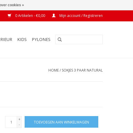
over cookies »
0 Artikelen - €0,00
Mijn account / Registreren
ERIEUR
KIDS
PYLONES
HOME
/
SOKJES 3 PAAR NATURAL
+
TOEVOEGEN AAN WINKELWAGEN
-