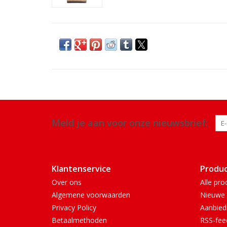
Meld je aan voor onze nieuwsbrief:
Klantenservice
Produ
Over ons
Alle pro
Algemene voorwaarden
Nieuwe 
Privacy Policy
Aanbied
Betaalmethoden
RSS-fee