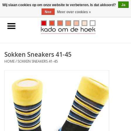
0 Artikelen - €0,00
Wij slaan cookies op om onze website te verbeteren. Is dat akkoord?
Ja
Nee
Meer over cookies »
Home
Accessoires
Sokken Sneakers 41-45
Gadgets
HOME
/
SOKKEN SNEAKERS 41-45
Huishoudelijk
Interieur
Kids
Pylones