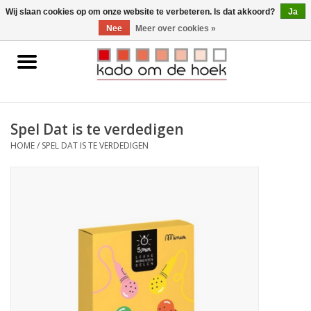
0 Artikelen - €0,00
Wij slaan cookies op om onze website te verbeteren. Is dat akkoord?
Ja
Nee
Meer over cookies »
Home
Accessoires
Spel Dat is te verdedigen
Gadgets
HOME
/
SPEL DAT IS TE VERDEDIGEN
Huishoudelijk
Interieur
Kids
Pylones