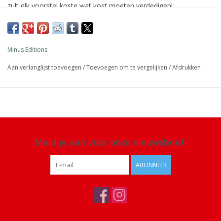
zult elk voorstel koste wat kost moeten verdedigen!
Afmeting: 14,5 x 8,5 x 1 cm
Materiaal: papier
Minus Editions
Details: 25 kaarten, vanaf 2 spelers, leeftijd van 6 tot 106
Aan verlanglijst toevoegen
/
Toevoegen om te vergelijken
/
Afdrukken
Meld je aan voor onze nieuwsbrief:
ABONNEER