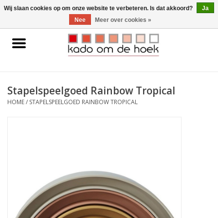
0 Artikelen - €0,00
Wij slaan cookies op om onze website te verbeteren. Is dat akkoord?
Ja
Nee
Meer over cookies »
Home
Accessoires
Stapelspeelgoed Rainbow Tropical
Gadgets
HOME
/
STAPELSPEELGOED RAINBOW TROPICAL
Huishoudelijk
Interieur
Kids
Pylones