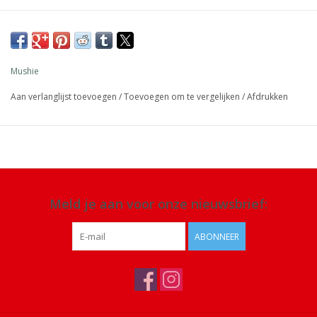
Afmeting: 18,5 x 11,5 x 3 cm
Materiaal: kunststof, BPA ftalaat PVC vrij
Details: aanbevolen voor de leeftijd 1-3 jaar, schoonmaken met
Mushie
water en zeep en aan de lucht laten drogen
Aan verlanglijst toevoegen
/
Toevoegen om te vergelijken
/
Afdrukken
Meld je aan voor onze nieuwsbrief:
ABONNEER