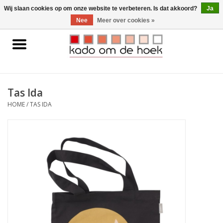
0 Artikelen - €0,00
Wij slaan cookies op om onze website te verbeteren. Is dat akkoord?
Ja
Nee
Meer over cookies »
Home
Accessoires
Tas Ida
Gadgets
HOME
/
TAS IDA
Huishoudelijk
Interieur
Kids
Pylones