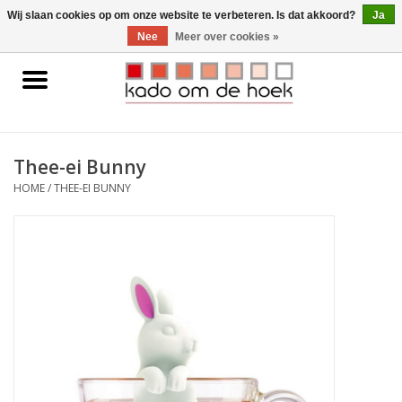
0 Artikelen - €0,00
Wij slaan cookies op om onze website te verbeteren. Is dat akkoord?
Ja
Nee
Meer over cookies »
Home
Accessoires
Thee-ei Bunny
Gadgets
HOME
/
THEE-EI BUNNY
Huishoudelijk
Interieur
Kids
Pylones