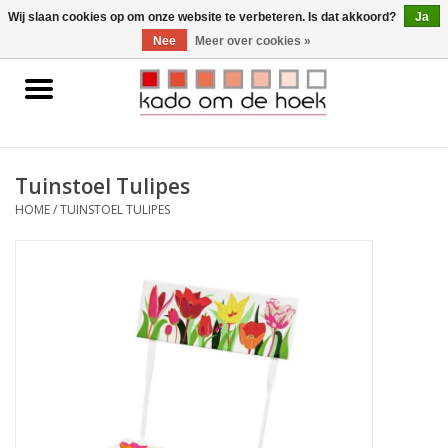
0 Artikelen - €0,00
Wij slaan cookies op om onze website te verbeteren. Is dat akkoord?
Ja
Nee
Meer over cookies »
Home
Accessoires
Tuinstoel Tulipes
Gadgets
HOME
/
TUINSTOEL TULIPES
Huishoudelijk
Interieur
Kids
Pylones