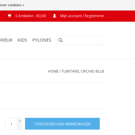
over cookies »
0 Artikelen - €0,00
Mijn account / Registreren
ERIEUR
KIDS
PYLONES
HOME
/
TUINTAFEL ORCHID BLUE
+
TOEVOEGEN AAN WINKELWAGEN
-