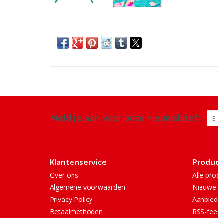
Meld je aan voor onze nieuwsbrief:
Klantenservice
Produ
Over ons
Alle pro
Algemene voorwaarden
Nieuwe 
Privacy Policy
Aanbied
Betaalmethoden
RSS-fee