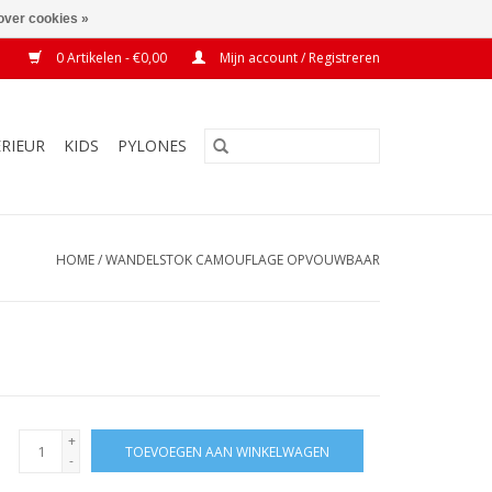
over cookies »
0 Artikelen - €0,00
Mijn account / Registreren
ERIEUR
KIDS
PYLONES
HOME
/
WANDELSTOK CAMOUFLAGE OPVOUWBAAR
+
TOEVOEGEN AAN WINKELWAGEN
-