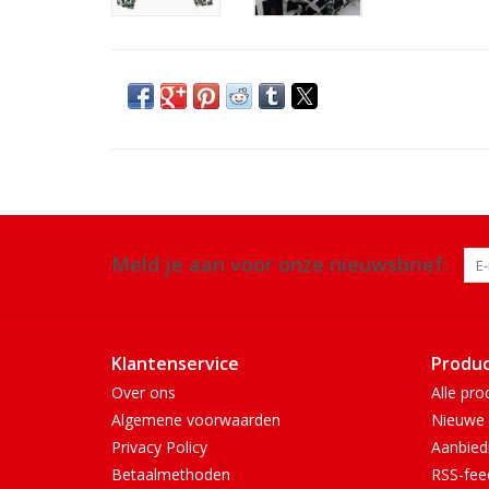
Meld je aan voor onze nieuwsbrief:
Klantenservice
Produ
Over ons
Alle pro
Algemene voorwaarden
Nieuwe 
Privacy Policy
Aanbied
Betaalmethoden
RSS-fee