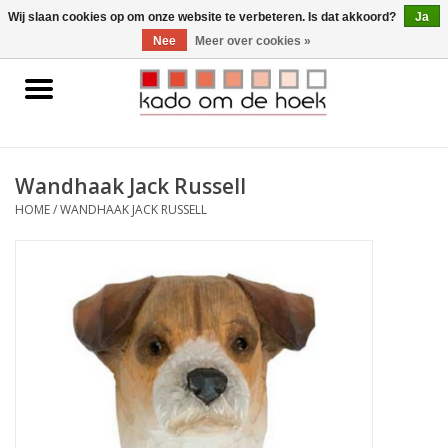
0 Artikelen - €0,00
Wij slaan cookies op om onze website te verbeteren. Is dat akkoord?
Ja
Nee
Meer over cookies »
Home
Accessoires
Wandhaak Jack Russell
Gadgets
HOME
/
WANDHAAK JACK RUSSELL
Huishoudelijk
Interieur
Kids
Pylones