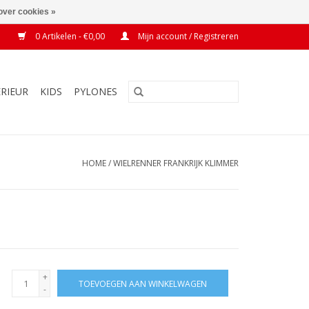
over cookies »
0 Artikelen - €0,00
Mijn account / Registreren
ERIEUR
KIDS
PYLONES
HOME
/
WIELRENNER FRANKRIJK KLIMMER
+
TOEVOEGEN AAN WINKELWAGEN
-