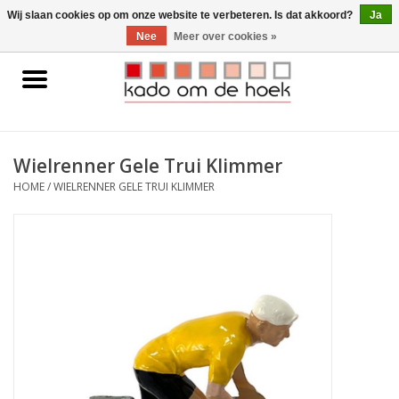
0 Artikelen - €0,00
Wij slaan cookies op om onze website te verbeteren. Is dat akkoord?
Ja
Nee
Meer over cookies »
Home
Accessoires
Wielrenner Gele Trui Klimmer
Gadgets
HOME
/
WIELRENNER GELE TRUI KLIMMER
Huishoudelijk
Interieur
Kids
Pylones