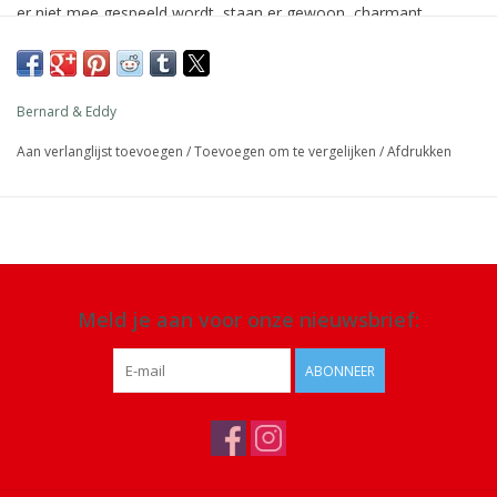
er niet mee gespeeld wordt, staan ​​er gewoon, charmant
tentoongesteld op een plank, een dressoir, een bureau of op
hun diorama’s. Spaar ze allemaal!
Afmeting: 6 x 5,5 cm
Bernard & Eddy
Materiaal: zink
Aan verlanglijst toevoegen
/
Toevoegen om te vergelijken
/
Afdrukken
Details: handgeschilderde figuur, leeftijd +3 jaar, EN 71 1-2-3
gecertificeerd, ASTM gecertificeerd
Meld je aan voor onze nieuwsbrief:
ABONNEER