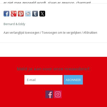
er niet mee gespeeld wordt, staan ​​er gewoon, charmant
tentoongesteld op een plank, een dressoir, een bureau of op
hun diorama’s. Spaar ze allemaal!
Afmeting: 6 x 5,5 cm
Bernard & Eddy
Materiaal: zink
Aan verlanglijst toevoegen
/
Toevoegen om te vergelijken
/
Afdrukken
Details: handgeschilderde figuur, leeftijd +3 jaar, EN 71 1-2-3
gecertificeerd, ASTM gecertificeerd
Meld je aan voor onze nieuwsbrief:
ABONNEER