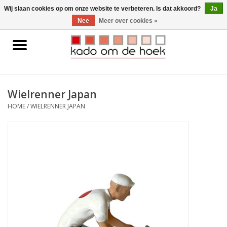
0 Artikelen - €0,00
Wij slaan cookies op om onze website te verbeteren. Is dat akkoord?
Ja
Nee
Meer over cookies »
Home
Accessoires
Wielrenner Japan
Gadgets
HOME
/
WIELRENNER JAPAN
Huishoudelijk
Interieur
Kids
Pylones