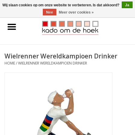
0 Artikelen - €0,00
Wij slaan cookies op om onze website te verbeteren. Is dat akkoord?
Ja
Nee
Meer over cookies »
Home
Accessoires
Wielrenner Wereldkampioen Drinker
Gadgets
HOME
/
WIELRENNER WERELDKAMPIOEN DRINKER
Huishoudelijk
Interieur
Kids
Pylones