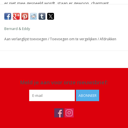
er niet mee gespeeld wordt, staan ​​er gewoon, charmant
tentoongesteld op een plank, een dressoir, een bureau of op
hun diorama’s. Spaar ze allemaal!
Afmeting: 6 x 5,5 cm
Bernard & Eddy
Materiaal: zink
Aan verlanglijst toevoegen
/
Toevoegen om te vergelijken
/
Afdrukken
Details: handgeschilderde figuur, leeftijd +3 jaar, EN 71 1-2-3
gecertificeerd, ASTM gecertificeerd
Meld je aan voor onze nieuwsbrief:
ABONNEER