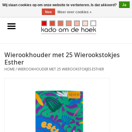
0 Artikelen - €0,00
Wij slaan cookies op om onze website te verbeteren. Is dat akkoord?
Ja
Nee
Meer over cookies »
Home
Accessoires
Wierookhouder met 25 Wierookstokjes
Esther
Gadgets
HOME
/
WIEROOKHOUDER MET 25 WIEROOKSTOKJES ESTHER
Huishoudelijk
Interieur
Kids
Pylones