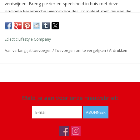
verdwijnen. Breng plezier en speelsheid in huis met deze
originele keramische wierookhouder, compleet met geuren die
perfect bij zijn persoonlijkheid passen. Wierookhouder in
geschenkdoos met 25 wierookstokjes.
Afmeting: verpakking 28 ,5 x 13 x 4 cm
Eclectic Lifestyle Company
Materiaal: keramiek
Aan verlanglijst toevoegen
/
Toevoegen om te vergelijken
/
Afdrukken
Details: 25 wierookstokjes met citroengrasgeur
Meld je aan voor onze nieuwsbrief:
ABONNEER