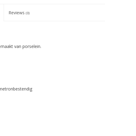
Reviews
(0)
emaakt van porselein.
gnetronbestendig