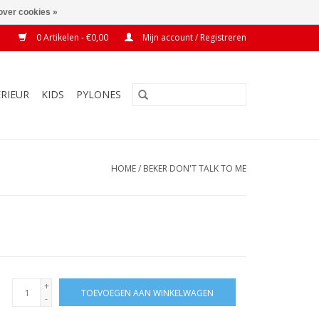
over cookies »
0 Artikelen - €0,00
Mijn account / Registreren
ERIEUR
KIDS
PYLONES
HOME
/
BEKER DON'T TALK TO ME
+
TOEVOEGEN AAN WINKELWAGEN
-