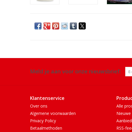
Meld je aan voor onze nieuwsbrief:
Klantenservice
Produ
Over ons
Alle pro
Algemene voorwaarden
Nieuwe 
Privacy Policy
Aanbied
Betaalmethoden
RSS-fee