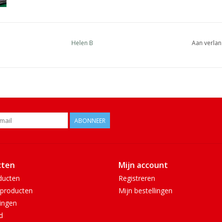
Helen B
Aan verlan
ABONNEER
cten
Mijn account
ducten
Registreren
producten
Mijn bestellingen
ingen
d