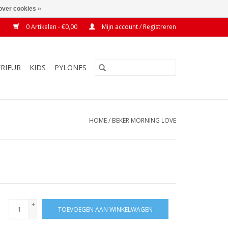
over cookies »
0 Artikelen - €0,00
Mijn account / Registreren
ERIEUR
KIDS
PYLONES
HOME
/
BEKER MORNING LOVE
+
TOEVOEGEN AAN WINKELWAGEN
-