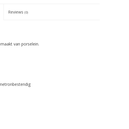
Reviews
(0)
emaakt van porselein.
gnetronbestendig