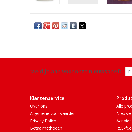
Meld je aan voor onze nieuwsbrief:
Klantenservice
Produ
Over ons
Alle pro
Algemene voorwaarden
Nieuwe 
Privacy Policy
Aanbied
Betaalmethoden
RSS-fee