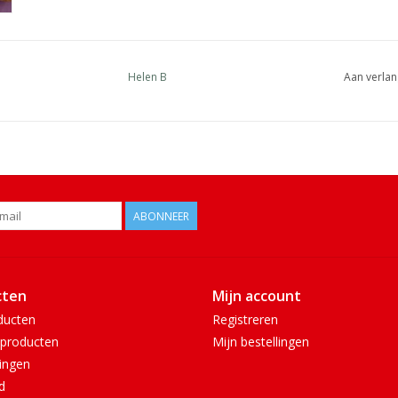
Helen B
Aan verlan
ABONNEER
cten
Mijn account
ducten
Registreren
producten
Mijn bestellingen
ingen
d