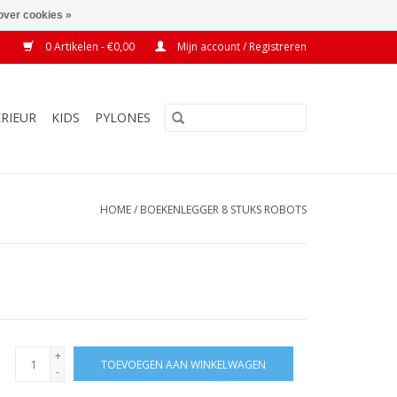
over cookies »
0 Artikelen - €0,00
Mijn account / Registreren
ERIEUR
KIDS
PYLONES
HOME
/
BOEKENLEGGER 8 STUKS ROBOTS
+
TOEVOEGEN AAN WINKELWAGEN
-