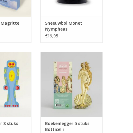
 Magritte
Sneeuwbol Monet
Nympheas
€19,95
8 stuks Robots
Boekenlegger 5 stuks Botticelli
N WINKELWAGEN
TOEVOEGEN AAN WINKELWAGEN
r 8 stuks
Boekenlegger 5 stuks
Botticelli