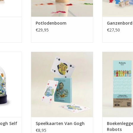
Potlodenboom
Ganzenbord
€29,95
€27,50
lf Portrait
Speelkaarten Van Gogh
Boekenlegger 
NKELWAGEN
TOEVOEGEN AAN WINKELWAGEN
TOEVOEGEN AA
ogh Self
Speelkaarten Van Gogh
Boekenlegge
Robots
€8,95