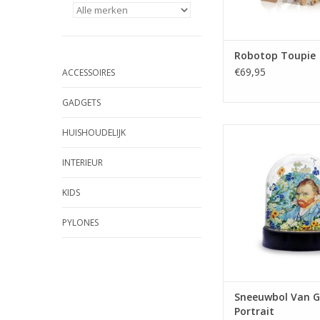
Robotop Toupie
€69,95
ACCESSOIRES
GADGETS
Sneeuwbol Van Gogh Se
HUISHOUDELIJK
TOEVOEGEN AAN WI
INTERIEUR
KIDS
PYLONES
Sneeuwbol Van G
Portrait