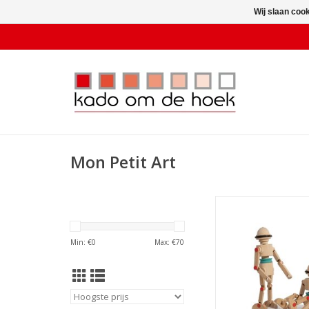
Wij slaan coo
Mon Petit Art
Robotop Tou
TOEVOEGEN AAN WI
Min: €
0
Max: €
70