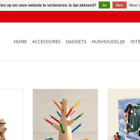
kies op om onze website te verbeteren. Is dat akkoord?
Ja
Nee
Meer 
HOME
ACCESSOIRES
GADGETS
HUISHOUDELIJK
INT
pie
Potlodenboom
Ganzenbor
NKELWAGEN
TOEVOEGEN AAN WINKELWAGEN
TOEVOEGEN AA