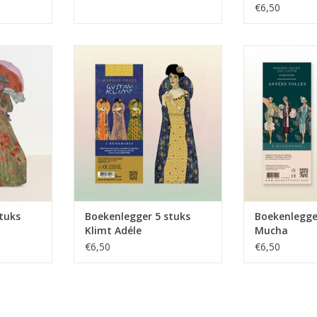
€6,50
ks Monet
Boekenlegger 5 stuks Klimt Adéle
Boekenlegger
NKELWAGEN
TOEVOEGEN AAN WINKELWAGEN
TOEVOEGEN AA
tuks
Boekenlegger 5 stuks
Boekenlegge
Klimt Adéle
Mucha
€6,50
€6,50