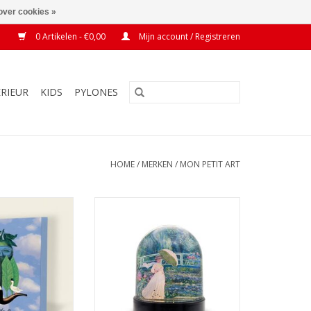
over cookies »
0 Artikelen - €0,00
Mijn account / Registreren
ERIEUR
KIDS
PYLONES
HOME
/
MERKEN
/
MON PETIT ART
d Magritte
Sneeuwbol Monet Nympheas
N WINKELWAGEN
TOEVOEGEN AAN WINKELWAGEN