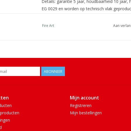
Details: garantie 5 jaar, houdbaarheid 10 jaar
EG 0029 en worden op technisch vlak geprodu
Fire Art
Aan verlan
ABONNEER
cten
Mijn account
ducten
Registreren
producten
Mijn bestellingen
ingen
d