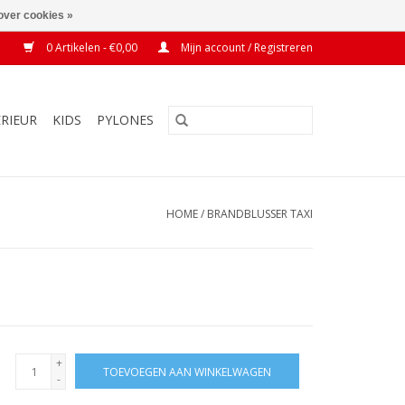
over cookies »
0 Artikelen - €0,00
Mijn account / Registreren
ERIEUR
KIDS
PYLONES
HOME
/
BRANDBLUSSER TAXI
+
TOEVOEGEN AAN WINKELWAGEN
-