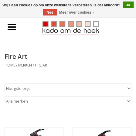
0 Artikelen - €0,00
Wij slaan cookies op om onze website te verbeteren. Is dat akkoord?
Ja
Nee
Meer over cookies »
Home
Accessoires
Fire Art
Gadgets
HOME
/
MERKEN
/
FIRE ART
Huishoudelijk
Interieur
Kids
Pylones