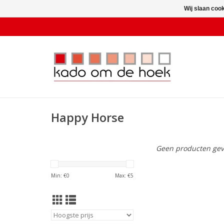
Wij slaan coo
Happy Horse
Geen producten gev
Min: €
0
Max: €
5