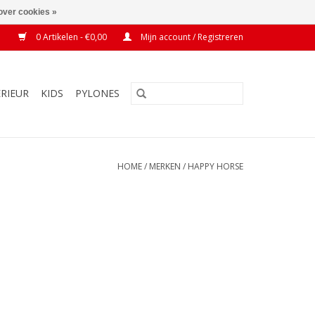
over cookies »
0 Artikelen - €0,00
Mijn account / Registreren
ERIEUR
KIDS
PYLONES
HOME
/
MERKEN
/
HAPPY HORSE