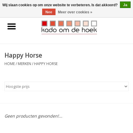
0 Artikelen - €0,00
Wij slaan cookies op om onze website te verbeteren. Is dat akkoord?
Ja
Nee
Meer over cookies »
Home
Accessoires
Happy Horse
Gadgets
HOME
/
MERKEN
/
HAPPY HORSE
Huishoudelijk
Interieur
Kids
Geen producten gevonden!...
Pylones