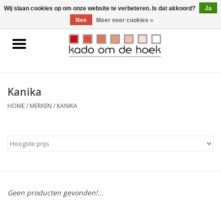
0 Artikelen - €0,00
Wij slaan cookies op om onze website te verbeteren. Is dat akkoord?
Ja
Nee
Meer over cookies »
Home
Accessoires
Kanika
Gadgets
HOME
/
MERKEN
/
KANIKA
Huishoudelijk
Interieur
Kids
Geen producten gevonden!...
Pylones