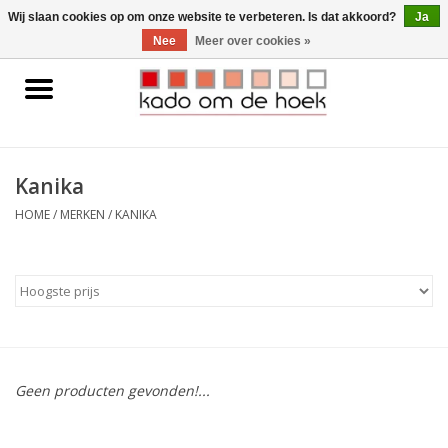
0 Artikelen - €0,00
Wij slaan cookies op om onze website te verbeteren. Is dat akkoord?
Ja
Nee
Meer over cookies »
Home
Accessoires
Kanika
Gadgets
HOME
/
MERKEN
/
KANIKA
Huishoudelijk
Interieur
Kids
Geen producten gevonden!...
Pylones