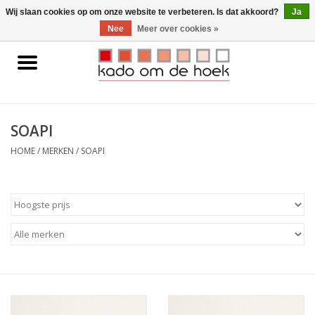
0 Artikelen - €0,00
Wij slaan cookies op om onze website te verbeteren. Is dat akkoord?
Ja
Nee
Meer over cookies »
Home
Accessoires
SOAPI
Gadgets
HOME
/
MERKEN
/
SOAPI
Huishoudelijk
Interieur
Kids
Pylones