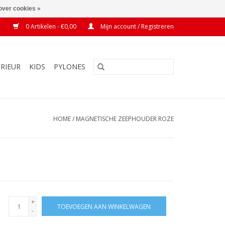
over cookies »
0 Artikelen - €0,00
Mijn account / Registreren
ERIEUR
KIDS
PYLONES
HOME
/
MAGNETISCHE ZEEPHOUDER ROZE
+
TOEVOEGEN AAN WINKELWAGEN
-