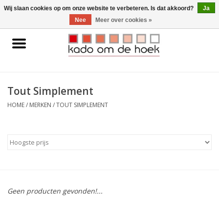
0 Artikelen - €0,00
Wij slaan cookies op om onze website te verbeteren. Is dat akkoord?
Ja
Nee
Meer over cookies »
Home
Accessoires
Tout Simplement
Gadgets
HOME
/
MERKEN
/
TOUT SIMPLEMENT
Huishoudelijk
Interieur
Kids
Geen producten gevonden!...
Pylones