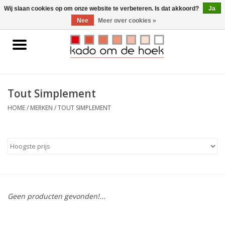
0 Artikelen - €0,00
Wij slaan cookies op om onze website te verbeteren. Is dat akkoord?
Ja
Nee
Meer over cookies »
Home
Accessoires
Tout Simplement
Gadgets
HOME
/
MERKEN
/
TOUT SIMPLEMENT
Huishoudelijk
Interieur
Kids
Geen producten gevonden!...
Pylones