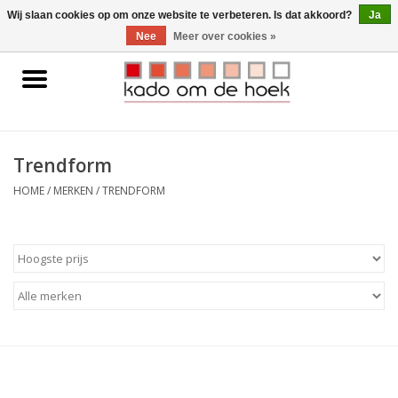
0 Artikelen - €0,00
Wij slaan cookies op om onze website te verbeteren. Is dat akkoord?
Ja
Nee
Meer over cookies »
Home
Accessoires
Trendform
Gadgets
HOME
/
MERKEN
/
TRENDFORM
Huishoudelijk
Interieur
Kids
Pylones