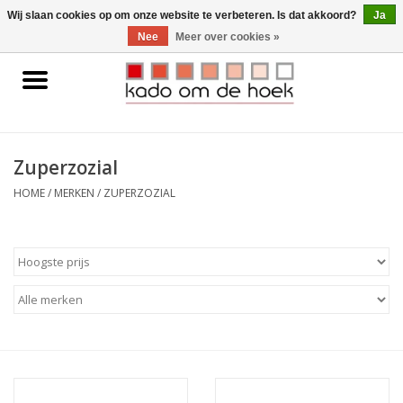
0 Artikelen - €0,00
Wij slaan cookies op om onze website te verbeteren. Is dat akkoord?
Ja
Nee
Meer over cookies »
Home
Accessoires
Zuperzozial
Gadgets
HOME
/
MERKEN
/
ZUPERZOZIAL
Huishoudelijk
Interieur
Kids
Pylones