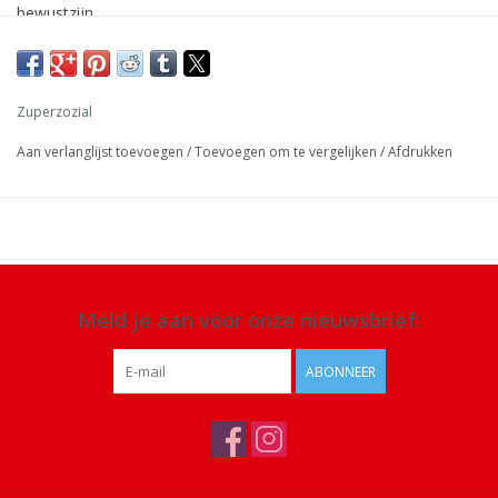
bewustzijn.
Afmeting: 26 x 25,5 x 11 cm, 2500 ml
Materiaal: plantaardige wax, raapzaadolie, krijt, kiezel en
Zuperzozial
glucose
Aan verlanglijst toevoegen
/
Toevoegen om te vergelijken
/
Afdrukken
Details: geproduceerd in Duitsland, vaatwasmachinebestendig,
niet geschikt voor de magnetron
Meld je aan voor onze nieuwsbrief:
ABONNEER