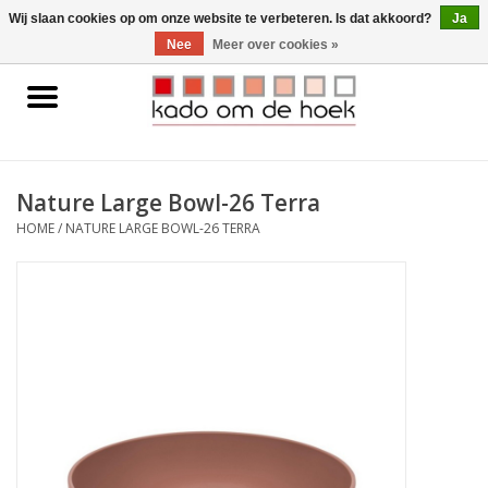
0 Artikelen - €0,00
Wij slaan cookies op om onze website te verbeteren. Is dat akkoord?
Ja
Nee
Meer over cookies »
Home
Accessoires
Nature Large Bowl-26 Terra
Gadgets
HOME
/
NATURE LARGE BOWL-26 TERRA
Huishoudelijk
Interieur
Kids
Pylones