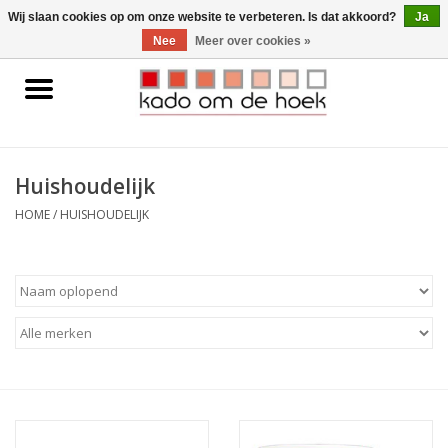
0 Artikelen - €0,00
Wij slaan cookies op om onze website te verbeteren. Is dat akkoord?
Ja
Nee
Meer over cookies »
Home
Accessoires
Huishoudelijk
Gadgets
HOME
/
HUISHOUDELIJK
Huishoudelijk
Interieur
Kids
Pylones