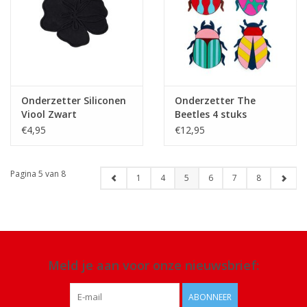
Onderzetter Siliconen
Onderzetter The
Viool Zwart
Beetles 4 stuks
€4,95
€12,95
Pagina 5 van 8
1
4
5
6
7
8
Meld je aan voor onze nieuwsbrief:
ABONNEER