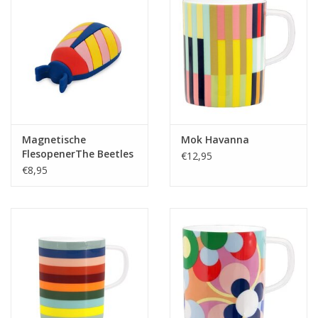
Magnetische
Mok Havanna
FlesopenerThe Beetles
€12,95
Rood
€8,95