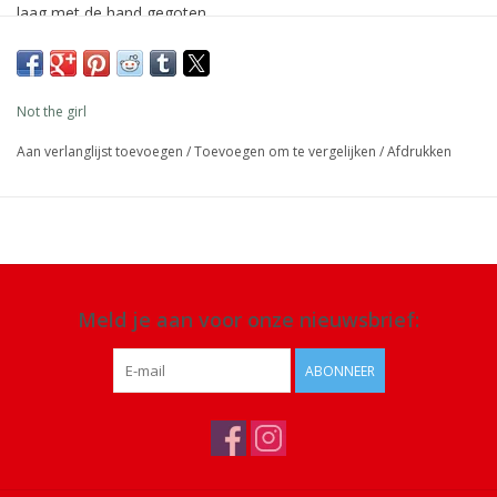
laag met de hand gegoten.
Afmeting: 23 cm x Ø 2,2 cm
Materiaal: 100% stearine was, lont puur katoen, ecologische
Not the girl
kleurstoffen
Aan verlanglijst toevoegen
/
Toevoegen om te vergelijken
/
Afdrukken
Details: 8-9 uur brandtijd, niet druipend, veganistisch, geen
ingrediënten van dierlijke oorsprong, gegarandeerd eerlijke
handel, dit project helpt vrouwen zelfstandiger te worden
Meld je aan voor onze nieuwsbrief:
ABONNEER