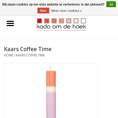
0 Artikelen - €0,00
Wij slaan cookies op om onze website te verbeteren. Is dat akkoord?
Ja
Nee
Meer over cookies »
Home
Accessoires
Kaars Coffee Time
Gadgets
HOME
/
KAARS COFFEE TIME
Huishoudelijk
Interieur
Kids
Pylones