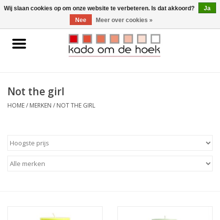
0 Artikelen - €0,00
Wij slaan cookies op om onze website te verbeteren. Is dat akkoord?
Ja
Nee
Meer over cookies »
Home
Accessoires
Not the girl
Gadgets
HOME
/
MERKEN
/
NOT THE GIRL
Huishoudelijk
Interieur
Kids
Pylones